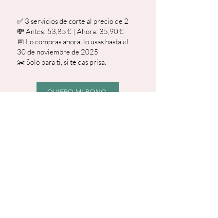
✅ 3 servicios de corte al precio de 2
💸 Antes: 53,85 € | Ahora: 35,90 €
📅 Lo compras ahora, lo usas hasta el
30 de noviembre de 2025
✂️ Solo para ti, si te das prisa.
QUIERO MI BONO
6
PACK MANICURA Y
PEDICURA
✔️ Manicura con esmaltado semi